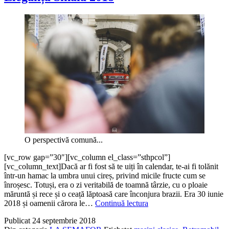
O perspectivă comună...
[vc_row gap=”30″][vc_column el_class=”sthpcol”]
[vc_column_text]Dacă ar fi fost să te uiți în calendar, te-ai fi tolănit
într-un hamac la umbra unui cireș, privind micile fructe cum se
înroșesc. Totuși, era o zi veritabilă de toamnă târzie, cu o ploaie
măruntă și rece și o ceață lăptoasă care înconjura brazii. Era 30 iunie
Oamenii
2018 și oamenii cărora le…
Continuă lectura
dintre
Publicat
24 septembrie 2018
mașini