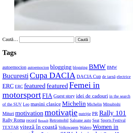
Caută…
Tags
BMW
blogging
autoemocion
autoemocion
blogging
BMW
Cupa DACIA
Bucuresti
DACIA Cup
de iarnă
electrice
Femei in
featured
featured
ERC
ERC
motorsport
FIA
idei de cadouri
Guest story
in the search
Michelin
mașini clasice
of the SUV
Leo
Michelin
Mitsubishi
motivație
Rally 101
motivation
Mituri
PR
nutriție
Rally Roma
record
Retromobil
Saloane auto
Seat
Sports Festival
Renault
Women in
viteză în coastă
TEXTAR
Volkswagen
Walero