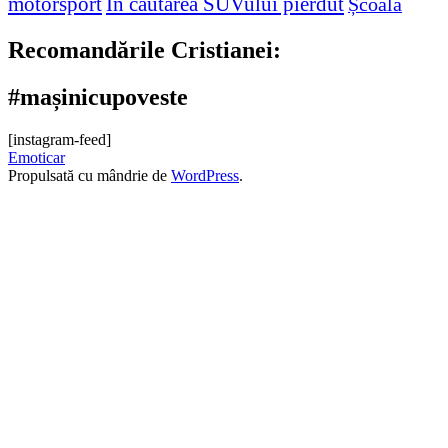
motorsport
În căutarea SUVului pierdut
Școală
Recomandările Cristianei:
#mașinicupoveste
[instagram-feed]
Emoticar
Propulsată cu mândrie de
WordPress
.