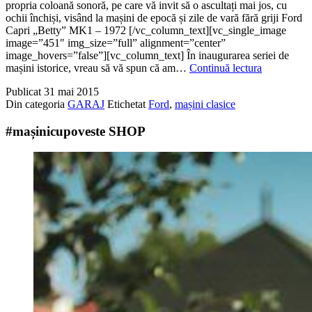
propria coloană sonoră, pe care vă invit să o ascultați mai jos, cu
ochii închiși, visând la mașini de epocă și zile de vară fără griji Ford
Capri „Betty” MK1 – 1972 [/vc_column_text][vc_single_image
image=”451″ img_size=”full” alignment=”center”
image_hovers=”false”][vc_column_text] În inaugurarea seriei de
Betty
mașini istorice, vreau să vă spun că am…
Continuă lectura
cea
Publicat
31 mai 2015
fermecătoa
Din categoria
GARAJ
Etichetat
Ford
,
mașini clasice
#mașinicupoveste SHOP