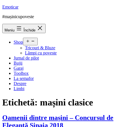
Sari
Emoticar
la
#mașinicupoveste
conținut
Meniu
Închide
Deschide
Shop
meniul
Tricouri & Bluze
Lămpi cu poveste
Jurnal de pilot
Bujii
Garaj
Toolbox
La semafor
Despre
Limbi
Etichetă:
mașini clasice
Oamenii dintre mașini – Concursul de
Eleganță Sinaia 2018