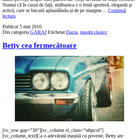
Numai că în cazul de față, străbunica e o fostă sportivă, elegantă și
activă, care se bucură aplaudându-și de pe margine…
Continuă
Alo,
lectura
aterizează
Publicat
5 mai 2016
străbunica!
Din categoria
GARAJ
Etichetat
Dacia
,
mașini clasice
Betty cea fermecătoare
[vc_row gap=”30″][vc_column el_class=”sthpcol”]
[vc_column_text]Ca o adevărată mașină cu poveste, Betty are