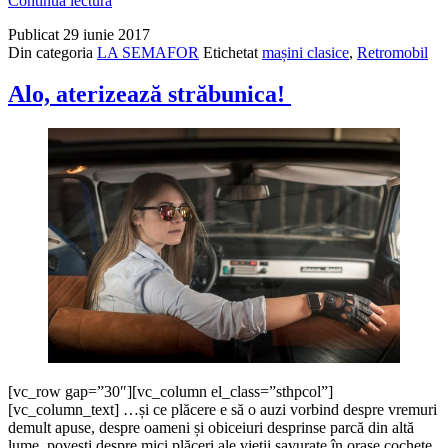
Continuă lectura
sau
Publicat
29 iunie 2017
bijuterii?
Din categoria
LA SEMAFOR
Etichetat
mașini clasice
,
Retromobil
Alo, aterizează străbunica!
[vc_row gap=”30″][vc_column el_class=”sthpcol”]
[vc_column_text] …și ce plăcere e să o auzi vorbind despre vremuri
demult apuse, despre oameni și obiceiuri desprinse parcă din altă
lume, povești despre mici plăceri ale vieții savurate în orașe cochete.