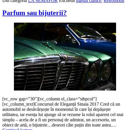
Din categoria
LA SEMAFOR
Etichetat
mașini clasice
,
Retromobil
–
Concursul
de
Parfum sau bijuterii?
Eleganță
Sinaia
2018
[vc_row gap=”30″][vc_column el_class=”sthpcol”]
[vc_column_text]Concursul de Eleganță Sinaia 2017 Cred că un
automobil se desăvârșește în momentul în care își depășește
utilitatea, iar esența lui ajunge să se rezume la rolul aparent cel mai
simplu – acela de a fi un personaj de admirat, un accesoriu, un
obiect de artă, o bijuterie…deseori câte puțin din toate astea.…
Parfum